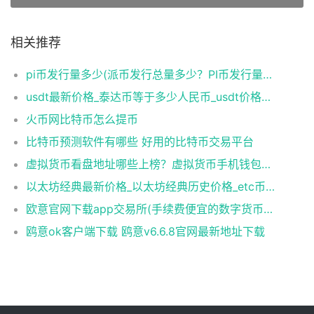
相关推荐
pi币发行量多少(派币发行总量多少？PI币发行量详细介绍)
usdt最新价格_泰达币等于多少人民币_usdt价格今日行情_20231207
火币网比特币怎么提币
比特币预测软件有哪些 好用的比特币交易平台
虚拟货币看盘地址哪些上榜？虚拟货币手机钱包交易量排名
以太坊经典最新价格_以太坊经典历史价格_etc币实时价格_20231207
欧意官网下载app交易所(手续费便宜的数字货币交易所)v6.24.34
鸥意ok客户端下载 鸥意v6.6.8官网最新地址下载