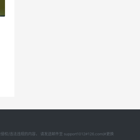
»
内容， 请发送邮件至 support1012#126.com(#更换