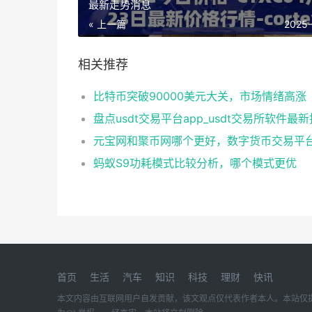
最新走势消息
« 上一篇
2025
相关推荐
比特币突破90000美元大关，市场情绪高涨
盘点usdt交易平台app_usdt交易所软件最
蚂蚁S9功耗模式比较分析，哪个模式更优
首页
生活
汽车
知识
科技
理财
快讯
本文内容由互联网用户自发贡献，该文观点仅代表作者本人。本站仅提供信息