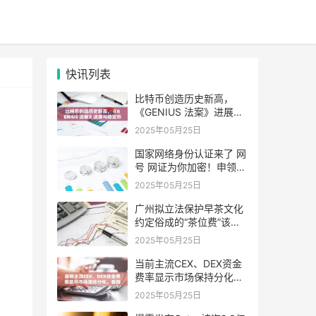
快讯列表
比特币创造历史新高，
《GENIUS 法案》进展与
稳定币双增长引领市场回
2025年05月25日
暖
国家网络身份认证来了 网
号 网证为你加密！申领攻
略→
2025年05月25日
广州拟立法保护早茶文化
约定俗成的“茶位费”该不
该收?
2025年05月25日
当前主流CEX、DEX资金
费率显示市场保持分化，
看跌与中立并存
2025年05月25日