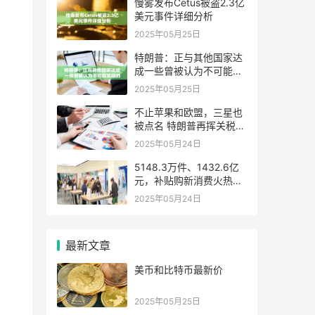
慢雾发布Cetus被盗2.3亿
美元事件详细分析
2025年05月25日
特朗普：正与其他国家达
成一些曾被认为不可能实
现的协议
2025年05月25日
不止苹果和欧盟，三星也
被点名 特朗普再挥关税大
棒引强烈反应
2025年05月24日
5148.3万件、1432.6亿
元，补贴购新消费火热！
消费结构向中高端跃迁
2025年05月24日
最新文章
美币和比特币最新价
2025年05月25日