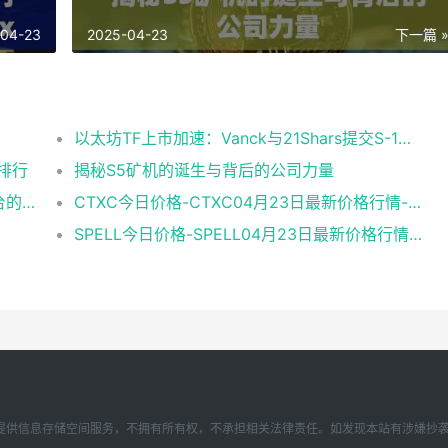
-04-23
2025-04-23
下一篇 
以太坊TF上市加速：Vanck与21Shars提交S-1修订
新排行
揭秘S5矿机的诞生与背后的公司力量
元宝网和聚币网哪个更好，数字货币交易平台的全面对比
CTXC今日价格-CTXC04月23日最新价格行情-cortex最新走势消息
SPELL今日价格-SPELL04月23日最新价格行情-spell-token最新走势消息
存储空间服务，不拥有所有权，不承担相关法律责任。如发现本站有涉嫌抄袭侵权/违法违规的