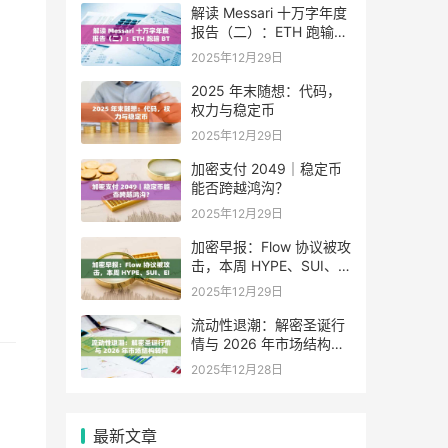
解读 Messari 十万字年度
报告（二）：ETH 跑输
BTC，是边缘化还是定价
2025年12月29日
困境？
2025 年末随想：代码，
权力与稳定币
2025年12月29日
加密支付 2049｜稳定币
能否跨越鸿沟？
2025年12月29日
加密早报：Flow 协议被攻
击，本周 HYPE、SUI、
EIGEN 等代币将迎来大额
2025年12月29日
解锁
流动性退潮：解密圣诞行
情与 2026 年市场结构转
向
2025年12月28日
最新文章