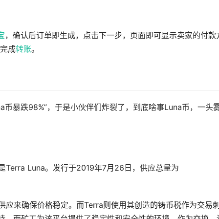
宝
，确认后订单即生成，点击下一步，页面即可显示卖家的付款
完成
转账
。
a币暴跌98%”，于是小伙伴们炸裂了，到底啥事Luna币，一头
erra Luna。发行于2019年7月26日，供应总量为
供应来确保价格稳定。而Terra则使用其创造的铸币税作为交易
na支持，而矿工为该平台提供了稳定性和安全性的环境。作为交换，