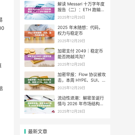
解读 Messari 十万字年度
报告（二）：ETH 跑输
BTC，是边缘化还是定价
2025年12月29日
易
困境？
2025 年末随想：代码，
00
权力与稳定币
2025年12月29日
加密支付 2049｜稳定币
能否跨越鸿沟？
2025年12月29日
链
加密早报：Flow 协议被攻
击，本周 HYPE、SUI、
EIGEN 等代币将迎来大额
信
2025年12月29日
解锁
流动性退潮：解密圣诞行
情与 2026 年市场结构转
向
2025年12月28日
，
最新文章