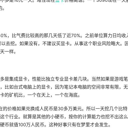
格差不多是16元一天。难怪现在
显卡
价格离谱。一个3090现在一天
的。
50%，比气费比较高的那几天低了近70%。之前单位算力日均收
备的可以去挖。如果没有，不建议买显卡。从事这个职业风险略大。
天一样。
多是集成显卡，性能比独立专业显卡差几块。当然如果是游戏笔
，比如台式电脑上的显卡，因为笔记本电脑的空间非常有限，无
卡的矿机比，一个在天上，一个在海底。
在的价格如果兑换成人民币是30多万美元。所以一天挖几个比特
这个行业。就算是其他的小硬币，按你的计算能力也挖不出这么
硬币就值100万人民币。这种好事只有在梦里才会发生。