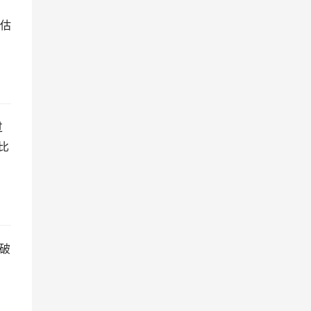
估
过
比
能破