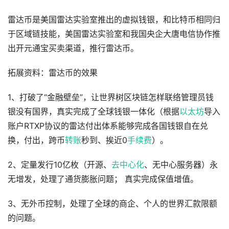
雷达币是美国雷达实验室推出的虚拟钱银，和比特币相同归
于区域链技能，美国雷达实验室和我国央企大唐电信协作推
出开元通宝买卖渠道，推行雷达币。
拓展资料：雷达币的效果
1、打破了“金融壁垒”，让世界树区块链怎样联络管理员钱
银没有国界，真实完成了全球钱银一体化（根据
以太坊
导入
账户RTXP协议的雷达付出体系能够完成各国钱银自在兑
换，付出，跨币
转账
秒到、挨近0
手续费
）。
2、定量发行10亿枚（开源、
去中心化
、无中心服务器）永
无增发，处理了通货膨胀问题； 真实完成保值增值。
3、无外币控制，处理了全球的商企、个人的世界汇款限额
的问题。