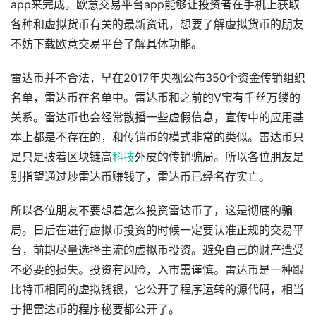
app来完成。欧意交易平台app能够让投资者在手机上获取
各种和虚拟货币有关的最新资讯，想要了解虚拟货币的朋友
不妨下载欧意交易平台了解具体功能。
雷达币并不合法，早在2017年央视公布350个资金传销组织
名单，雷达币在名单中。雷达币和之前的V宝有千丝万缕的
关系。雷达币也会经常散播一些虚假信息，宣传中的应用基
本上都是不存在的，和传销币的模式非常的类似。雷达币只
是只是披着区块链高
科技
外皮的传销骗局。所以各位朋友是
别指望通过炒雷达币赚钱了，雷达币已经名存实亡。
所以各位朋友不要想着怎么投资雷达币了，这是彻底的骗
局。日后在进行虚拟币投资的时候一定要认准正规的交易平
台，前期尽量选择主流的虚拟币投资。避免自己的财产遭受
不必要的损失。投资有风险，入市需谨慎。雷达币是一种跟
比特币相同的虚拟钱银，它公开了程序运转的源代码，相当
于把雷达币的程序秘要都公开了。