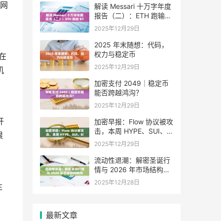
网
解读 Messari 十万字年度
报告（二）：ETH 跑输
BTC，是边缘化还是定价
2025年12月29日
困境？
2025 年末随想：代码，
权力与稳定币
在
2025年12月29日
机
加密支付 2049｜稳定币
能否跨越鸿沟？
2025年12月29日
开
加密早报：Flow 协议被攻
击，本周 HYPE、SUI、
限
EIGEN 等代币将迎来大额
2025年12月29日
解锁
流动性退潮：解密圣诞行
情与 2026 年市场结构转
向
2025年12月28日
注
最新文章