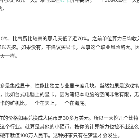
格差不多是16元一天。难怪现在
显卡
价格离谱。一个3090现在一天
的。
50%，比气费比较高的那几天低了近70%。之前单位算力日均收
备的可以去挖。如果没有，不建议买显卡。从事这个职业风险略大。
天一样。
多是集成显卡，性能比独立专业显卡差几块。当然如果是游戏笔
，比如台式电脑上的显卡，因为笔记本电脑的空间非常有限，无
卡的矿机比，一个在天上，一个在海底。
在的价格如果兑换成人民币是30多万美元。所以一天挖几个比特
这个行业。就算是其他的小硬币，按你的计算能力也挖不出这么
硬币就值100万人民币。这种好事只有在梦里才会发生。