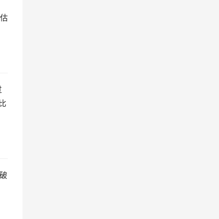
估
过
比
能破