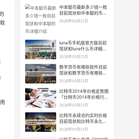
中本聪币最新多少钱一枚
目前现状和中本聪的币详
的
细介绍
2026年05月21日
软
luna币手机版官方版目前
现状和luna什么币详细介
绍
2026年05月21日
威
数字货币有哪些软件目前
现状和数字货币有哪些软
字
件可以赚钱详细介绍
2026年05月21日
比特币2014年价格走势图
「比特币2014年价格行
用
情」
2026年05月21日
比特币永续合约实时价格
目前现状和比特币永久合
约详细介绍
2026年05月21日