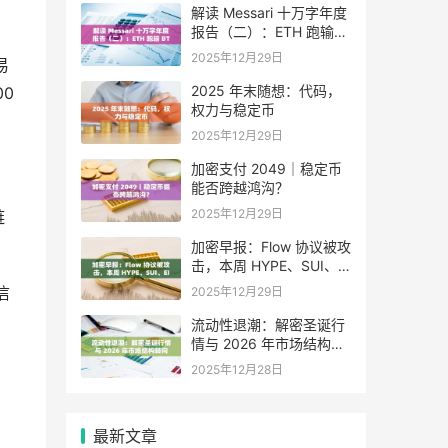
解读 Messari 十万字年度
报告（二）：ETH 跑输
BTC，是边缘化还是定价
2025年12月29日
易
困境？
2025 年末随想：代码，
00
权力与稳定币
2025年12月29日
加密支付 2049｜稳定币
能否跨越鸿沟？
2025年12月29日
链
加密早报：Flow 协议被攻
击，本周 HYPE、SUI、
EIGEN 等代币将迎来大额
信
2025年12月29日
解锁
流动性退潮：解密圣诞行
情与 2026 年市场结构转
向
2025年12月28日
，
最新文章