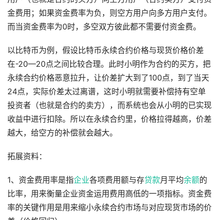
金费用；如果资金费率为负，则空方用户向多方用户支付。
而当资金费率为0时，多空双方彼此都不需要付资金费。
以比特币为例，假设比特币永续合约价格与现货价格价差
在-20—20点之间比较合理。此时小明作为合约的买方，把
永续合约价格恶意拉升，让价差扩大到了100点，到了当天
24点，实际价差太过离谱，这时小明就需要补偿持有空单
投资者（也就是合约的卖方），而系统也会从小明的已实现
收益中进行扣除。所以在永续合约里，价格拉得越高，价差
越大，给空方的补偿就会越大。
拓展资料：
1、资金费用率是指
企业
各项费用额与存
贷款
月平均
余额
的
比率，用来衡量企业资金运用费用高低的一项指标。资金费
率的关键作用是用来缩小永续合约市场与对应现货市场的价