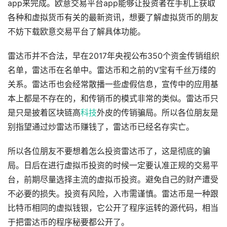
app来完成。欧意交易平台app能够让投资者在手机上获取
各种和虚拟货币有关的最新资讯，想要了解虚拟货币的朋友
不妨下载欧意交易平台了解具体功能。
雷达币并不合法，早在2017年央视公布350个资金传销组织
名单，雷达币在名单中。雷达币和之前的V宝有千丝万缕的
关系。雷达币也会经常散播一些虚假信息，宣传中的应用基
本上都是不存在的，和传销币的模式非常的类似。雷达币只
是只是披着区块链高
科技
外皮的传销骗局。所以各位朋友是
别指望通过炒雷达币赚钱了，雷达币已经名存实亡。
所以各位朋友不要想着怎么投资雷达币了，这是彻底的骗
局。日后在进行虚拟币投资的时候一定要认准正规的交易平
台，前期尽量选择主流的虚拟币投资。避免自己的财产遭受
不必要的损失。投资有风险，入市需谨慎。雷达币是一种跟
比特币相同的虚拟钱银，它公开了程序运转的源代码，相当
于把雷达币的程序秘要都公开了。