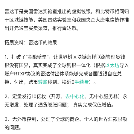
雷达币是美国雷达实验室推出的虚拟钱银，和比特币相同归
于区域链技能，美国雷达实验室和我国央企大唐电信协作推
出开元通宝买卖渠道，推行雷达币。
拓展资料：雷达币的效果
1、打破了“金融壁垒”，让世界树区块链怎样联络管理员钱
银没有国界，真实完成了全球钱银一体化（根据
以太坊
导入
账户RTXP协议的雷达付出体系能够完成各国钱银自在兑
换，付出，跨币
转账
秒到、挨近0
手续费
）。
2、定量发行10亿枚（开源、
去中心化
、无中心服务器）永
无增发，处理了通货膨胀问题； 真实完成保值增值。
3、无外币控制，处理了全球的商企、个人的世界汇款限额
的问题。