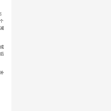
币
个
减
成
后
补