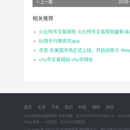
« 上一篇
2026
相关推荐
火比特币交易规则 火比特币交易规则最新消
比特币行情资讯app
chz币交易网站 chz币网址
首页
生活
汽车
知识
科技
理财
快讯
本文内容由互联网用户自发贡献，该文观点仅代表作者本人。本站仅提供信息
为@) 举报，一经查实，本站将立刻删除。
Copyright © 2002-
2026 助攻财富 网站备案号：
湘ICP备20240964