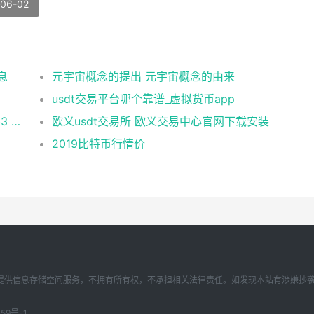
-06-02
息
元宇宙概念的提出 元宇宙概念的由来
usdt交易平台哪个靠谱_虚拟货币app
币安 在美国市场正式上线，开启加密与 Web3 创新的全新时代！
欧义usdt交易所 欧义交易中心官网下载安装
2019比特币行情价
存储空间服务，不拥有所有权，不承担相关法律责任。如发现本站有涉嫌抄袭侵权/违法违规的
59号-1