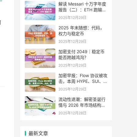
解读 Messari 十万字年度
报告（二）：ETH 跑输
BTC，是边缘化还是定价
2025年12月29日
困境？
何
2025 年末随想：代码，
权力与稳定币
2025年12月29日
加密支付 2049｜稳定币
能否跨越鸿沟？
2025年12月29日
加密早报：Flow 协议被攻
击，本周 HYPE、SUI、
EIGEN 等代币将迎来大额
2025年12月29日
解锁
，
流动性退潮：解密圣诞行
，
情与 2026 年市场结构转
向
2025年12月28日
最新文章