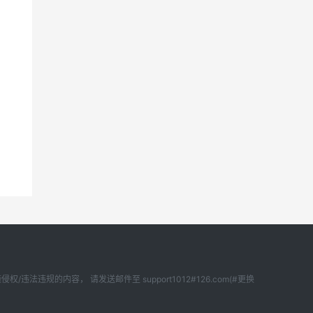
内容， 请发送邮件至 support1012#126.com(#更换