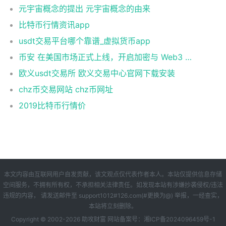
元宇宙概念的提出 元宇宙概念的由来
比特币行情资讯app
usdt交易平台哪个靠谱_虚拟货币app
币安 在美国市场正式上线，开启加密与 Web3 创新的全新时代！
欧义usdt交易所 欧义交易中心官网下载安装
chz币交易网站 chz币网址
2019比特币行情价
本文内容由互联网用户自发贡献，该文观点仅代表作者本人。本站仅提供信息存储
空间服务，不拥有所有权，不承担相关法律责任。如发现本站有涉嫌抄袭侵权/违法
违规的内容， 请发送邮件至 support1012#126.com(#更换为@) 举报，一经查实，
本站将立刻删除。
Copyright © 2002-
2026 助攻财富 网站备案号：
湘ICP备2024096459号-1