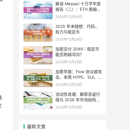
解读 Messari 十万字年度
报告（二）：ETH 跑输
BTC，是边缘化还是定价
2025年12月29日
困境？
2025 年末随想：代码，
权力与稳定币
2025年12月29日
加密支付 2049｜稳定币
能否跨越鸿沟？
2025年12月29日
加密早报：Flow 协议被攻
击，本周 HYPE、SUI、
EIGEN 等代币将迎来大额
2025年12月29日
解锁
流动性退潮：解密圣诞行
美
情与 2026 年市场结构转
向
完
2025年12月28日
最新文章