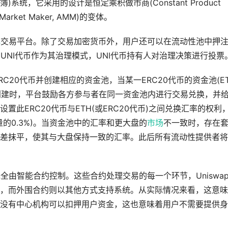
簿)系统，它采用的设计是恒定乘积做市商(Constant Product
Market Maker, AMM)的变体。
化
交易平台。除了交易加密货币外，用户还可以在流动性池中押
使用UNI代币作为其治理模式，UNI代币持有人对治理决策进行投票
行ERC20代币并创建相应的资金池，当某一ERC20代币的资金池(E
池)被创建时，平台鼓励各方参与者在同一资金池内进行交易兑换，并
置此ERC20代币与ETH(或ERC20代币)之间兑换汇率的权利
的0.3%)。当资金池中的汇率和更大盘的
市场
不一致时，存在
差抹平，使其与大盘保持一致的汇率。此后所有流动性提供者将
完全由智能合约控制。这些合约处理交易的每一个环节，Uniswa
，而外围合约则以其他方式支持系统。从实际情况来看，这意味
没有中心机构可以扣押用户资金，这也意味着用户不需要提供身