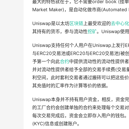
最大的特色就在于，它不需要order book (挂单
Market Maker)，是自动化做市商(Automated 
Uniswap是以太坊
区块链
上最受欢迎的
去中心
其持有的货币，参与流动性
挖矿
。Uniswap
Uniswap支持任何个人用户在Uniswap上发
与ERC20交易池或ERC20与ERC20交易
予第一个向此
合约
中提供流动性的流动性提供者设
并对流动性提供者给予全部的交易手续费(交易量
利空间，此时套利交易者通过搬砖可以把这些价
其充值时的汇率作为计算等价的依据。
Uniswap本身并不持有用户资金，相反，资金
的工厂合约会创建单独的合约来处理每个交易对
每次交易完成后，资金会立即存入用户的钱包。
(KYC)信息或创建账户。