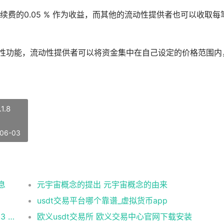
易手续费的0.05 % 作为收益，而其他的流动性提供者也可以收取每
聚合流动性功能，流动性提供者可以将资金集中在自己设定的价格范围内
.8
06-03
息
元宇宙概念的提出 元宇宙概念的由来
usdt交易平台哪个靠谱_虚拟货币app
币安 在美国市场正式上线，开启加密与 Web3 创新的全新时代！
欧义usdt交易所 欧义交易中心官网下载安装