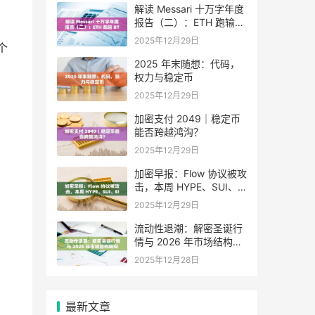
解读 Messari 十万字年度
报告（二）：ETH 跑输
BTC，是边缘化还是定价
2025年12月29日
个
困境？
2025 年末随想：代码，
权力与稳定币
2025年12月29日
加密支付 2049｜稳定币
能否跨越鸿沟？
2025年12月29日
加密早报：Flow 协议被攻
击，本周 HYPE、SUI、
EIGEN 等代币将迎来大额
2025年12月29日
解锁
流动性退潮：解密圣诞行
情与 2026 年市场结构转
向
2025年12月28日
最新文章