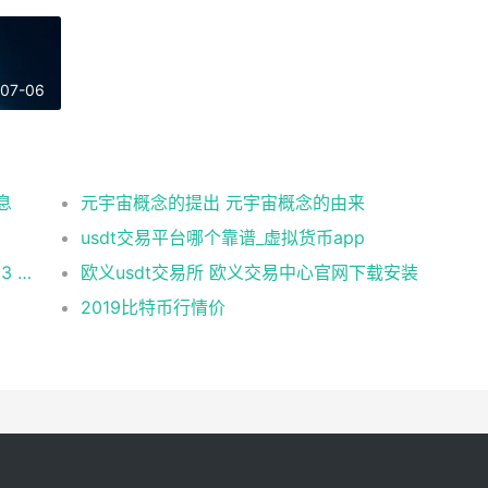
-07-06
息
元宇宙概念的提出 元宇宙概念的由来
usdt交易平台哪个靠谱_虚拟货币app
币安 在美国市场正式上线，开启加密与 Web3 创新的全新时代！
欧义usdt交易所 欧义交易中心官网下载安装
2019比特币行情价