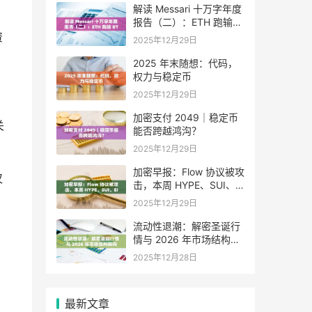
解读 Messari 十万字年度
报告（二）：ETH 跑输
BTC，是边缘化还是定价
资
2025年12月29日
困境？
2025 年末随想：代码，
权力与稳定币
2025年12月29日
加密支付 2049｜稳定币
关
能否跨越鸿沟？
2025年12月29日
加密早报：Flow 协议被攻
仅
击，本周 HYPE、SUI、
EIGEN 等代币将迎来大额
2025年12月29日
解锁
流动性退潮：解密圣诞行
情与 2026 年市场结构转
向
2025年12月28日
最新文章