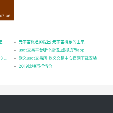
-07-06
息
元宇宙概念的提出 元宇宙概念的由来
usdt交易平台哪个靠谱_虚拟货币app
币安 在美国市场正式上线，开启加密与 Web3 创新的全新时代！
欧义usdt交易所 欧义交易中心官网下载安装
2019比特币行情价