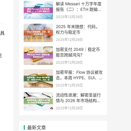
解读 Messari 十万字年度
报告（二）：ETH 跑输
BTC，是边缘化还是定价
2025年12月29日
困境？
2025 年末随想：代码，
权力与稳定币
具
2025年12月29日
加密支付 2049｜稳定币
能否跨越鸿沟？
主
2025年12月29日
加密早报：Flow 协议被攻
击，本周 HYPE、SUI、
EIGEN 等代币将迎来大额
2025年12月29日
解锁
流动性退潮：解密圣诞行
情与 2026 年市场结构转
向
2025年12月28日
最新文章