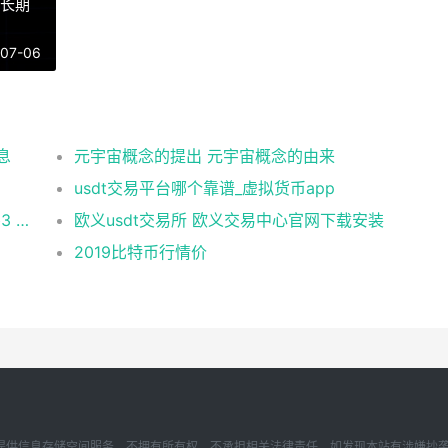
得长期
-07-06
息
元宇宙概念的提出 元宇宙概念的由来
usdt交易平台哪个靠谱_虚拟货币app
币安 在美国市场正式上线，开启加密与 Web3 创新的全新时代！
欧义usdt交易所 欧义交易中心官网下载安装
2019比特币行情价
存储空间服务，不拥有所有权，不承担相关法律责任。如发现本站有涉嫌抄袭侵权/违法违规的