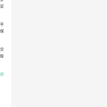
足
平
保
交
投
识