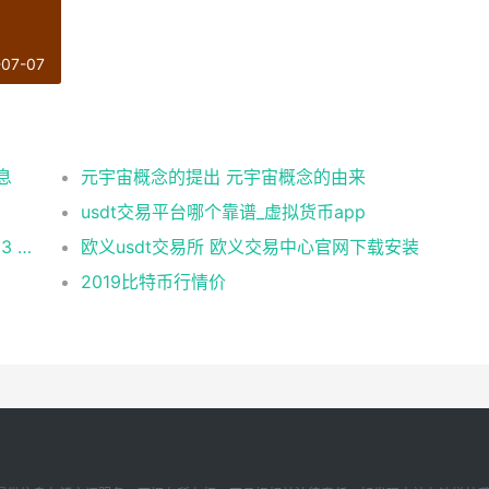
-07-07
息
元宇宙概念的提出 元宇宙概念的由来
usdt交易平台哪个靠谱_虚拟货币app
币安 在美国市场正式上线，开启加密与 Web3 创新的全新时代！
欧义usdt交易所 欧义交易中心官网下载安装
2019比特币行情价