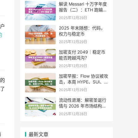
解读 Messari 十万字年度
报告（二）：ETH 跑输
BTC，是边缘化还是定价
2025年12月29日
困境？
户
2025 年末随想：代码，
权力与稳定币
约
2025年12月29日
加密支付 2049｜稳定币
能否跨越鸿沟？
2025年12月29日
加密早报：Flow 协议被攻
的
击，本周 HYPE、SUI、
EIGEN 等代币将迎来大额
了
2025年12月29日
解锁
流动性退潮：解密圣诞行
情与 2026 年市场结构转
向
2025年12月28日
满
最新文章