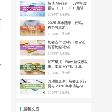
解读 Messari 十万字年度
报告（二）：ETH 跑输
BTC，是边缘化还是定价
2025年12月29日
困境？
并
2025 年末随想：代码，
游
权力与稳定币
2025年12月29日
加密支付 2049｜稳定币
能否跨越鸿沟？
2025年12月29日
加密早报：Flow 协议被攻
台
击，本周 HYPE、SUI、
EIGEN 等代币将迎来大额
2025年12月29日
解锁
流动性退潮：解密圣诞行
情与 2026 年市场结构转
向
2025年12月28日
最新文章