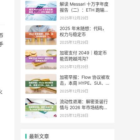
解读 Messari 十万字年度
报告（二）：ETH 跑输
BTC，是边缘化还是定价
2025年12月29日
困境？
2025 年末随想：代码，
权力与稳定币
币
2025年12月29日
手
加密支付 2049｜稳定币
能否跨越鸿沟？
2025年12月29日
加密早报：Flow 协议被攻
击，本周 HYPE、SUI、
EIGEN 等代币将迎来大额
火
2025年12月29日
解锁
流动性退潮：解密圣诞行
情与 2026 年市场结构转
向
2025年12月28日
最新文章