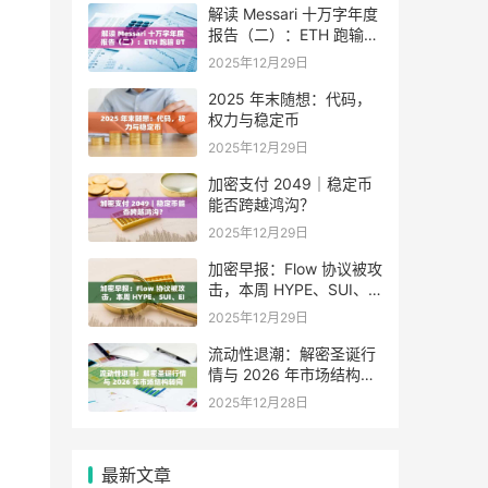
解读 Messari 十万字年度
报告（二）：ETH 跑输
BTC，是边缘化还是定价
2025年12月29日
困境？
2025 年末随想：代码，
权力与稳定币
2025年12月29日
加密支付 2049｜稳定币
能否跨越鸿沟？
2025年12月29日
加密早报：Flow 协议被攻
击，本周 HYPE、SUI、
EIGEN 等代币将迎来大额
2025年12月29日
解锁
流动性退潮：解密圣诞行
情与 2026 年市场结构转
向
2025年12月28日
最新文章