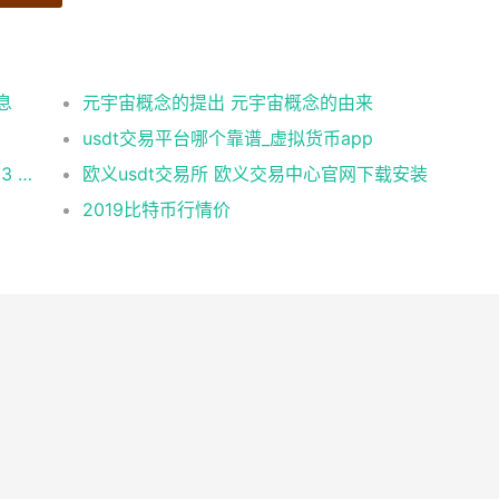
息
元宇宙概念的提出 元宇宙概念的由来
usdt交易平台哪个靠谱_虚拟货币app
币安 在美国市场正式上线，开启加密与 Web3 创新的全新时代！
欧义usdt交易所 欧义交易中心官网下载安装
2019比特币行情价