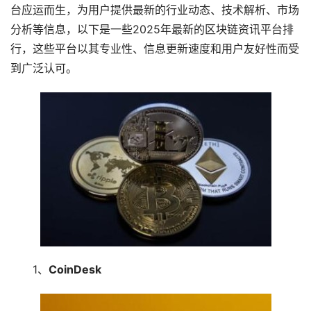
台应运而生，为用户提供最新的行业动态、技术解析、市场
分析等信息，以下是一些2025年最新的区块链资讯平台排
行，这些平台以其专业性、信息更新速度和用户友好性而受
到广泛认可。
1、
CoinDesk