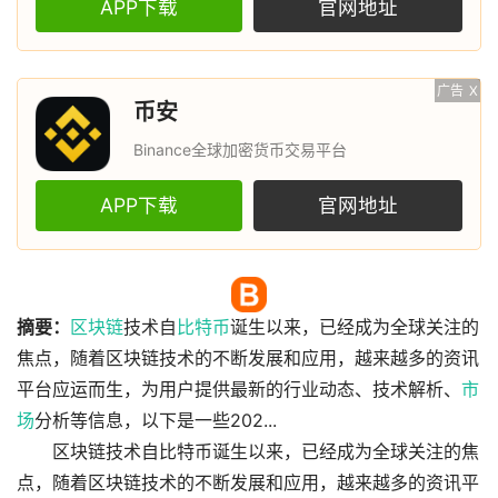
APP下载
官网地址
广告
X
币安
Binance全球加密货币交易平台
APP下载
官网地址
摘要：
区块链
技术自
比特币
诞生以来，已经成为全球关注的
焦点，随着区块链技术的不断发展和应用，越来越多的资讯
平台应运而生，为用户提供最新的行业动态、技术解析、
市
场
分析等信息，以下是一些202...
区块链技术自比特币诞生以来，已经成为全球关注的焦
点，随着区块链技术的不断发展和应用，越来越多的资讯平