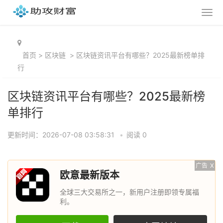
首页
>
区块链
>
区块链资讯平台有哪些？2025最新榜单排
行
区块链资讯平台有哪些？2025最新榜
单排行
更新时间：2026-07-08 03:58:31
•
阅读 0
广告
X
欧意最新版本
全球三大交易所之一，新用户注册即领专属福
利。