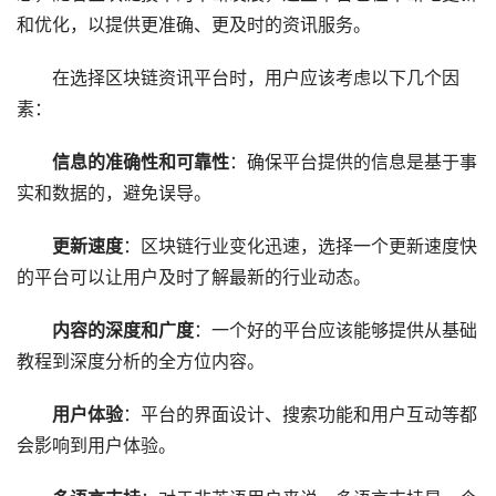
和优化，以提供更准确、更及时的资讯服务。
在选择区块链资讯平台时，用户应该考虑以下几个因
素：
信息的准确性和可靠性
：确保平台提供的信息是基于事
实和数据的，避免误导。
更新速度
：区块链行业变化迅速，选择一个更新速度快
的平台可以让用户及时了解最新的行业动态。
内容的深度和广度
：一个好的平台应该能够提供从基础
教程到深度分析的全方位内容。
用户体验
：平台的界面设计、搜索功能和用户互动等都
会影响到用户体验。