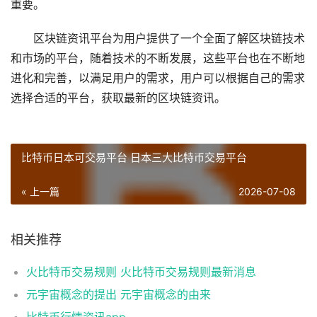
重要。
区块链资讯平台为用户提供了一个全面了解区块链技术
和市场的平台，随着技术的不断发展，这些平台也在不断地
进化和完善，以满足用户的需求，用户可以根据自己的需求
选择合适的平台，获取最新的区块链资讯。
比特币日本可交易平台 日本三大比特币交易平台
« 上一篇
2026-07-08
相关推荐
火比特币交易规则 火比特币交易规则最新消息
元宇宙概念的提出 元宇宙概念的由来
比特币行情资讯app