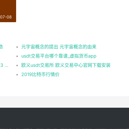
-07-08
息
元宇宙概念的提出 元宇宙概念的由来
usdt交易平台哪个靠谱_虚拟货币app
币安 在美国市场正式上线，开启加密与 Web3 创新的全新时代！
欧义usdt交易所 欧义交易中心官网下载安装
2019比特币行情价