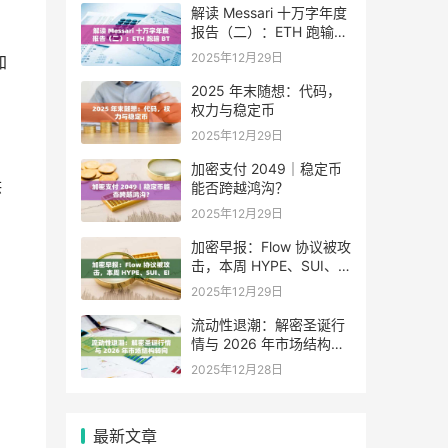
解读 Messari 十万字年度
报告（二）：ETH 跑输
BTC，是边缘化还是定价
2025年12月29日
加
困境？
2025 年末随想：代码，
权力与稳定币
2025年12月29日
加密支付 2049｜稳定币
供
能否跨越鸿沟？
2025年12月29日
加密早报：Flow 协议被攻
击，本周 HYPE、SUI、
EIGEN 等代币将迎来大额
2025年12月29日
解锁
流动性退潮：解密圣诞行
情与 2026 年市场结构转
向
2025年12月28日
最新文章