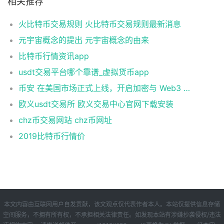
相关推荐
火比特币交易规则 火比特币交易规则最新消息
元宇宙概念的提出 元宇宙概念的由来
比特币行情资讯app
usdt交易平台哪个靠谱_虚拟货币app
币安 在美国市场正式上线，开启加密与 Web3 创新的全新时代！
欧义usdt交易所 欧义交易中心官网下载安装
chz币交易网站 chz币网址
2019比特币行情价
本文内容由互联网用户自发贡献，该文观点仅代表作者本人。本站仅提供信息存储
空间服务，不拥有所有权，不承担相关法律责任。如发现本站有涉嫌抄袭侵权/违法