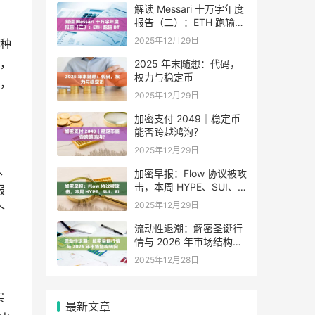
解读 Messari 十万字年度
报告（二）：ETH 跑输
BTC，是边缘化还是定价
2025年12月29日
种
困境？
，
2025 年末随想：代码，
权力与稳定币
，
2025年12月29日
加密支付 2049｜稳定币
能否跨越鸿沟？
2025年12月29日
面、
加密早报：Flow 协议被攻
击，本周 HYPE、SUI、
服
EIGEN 等代币将迎来大额
2025年12月29日
个
解锁
流动性退潮：解密圣诞行
情与 2026 年市场结构转
向
2025年12月28日
实
最新文章