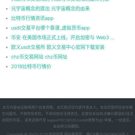
元宇宙概念的提出 元宇宙概念的由来
比特币行情资讯app
usdt交易平台哪个靠谱_虚拟货币app
币安 在美国市场正式上线，开启加密与 Web3 创新的全新时代！
欧义usdt交易所 欧义交易中心官网下载安装
chz币交易网站 chz币网址
2019比特币行情价
本文内容由互联网用户自发贡献，该文观点仅代表作者本人。本站仅提供信息存储
空间服务，不拥有所有权，不承担相关法律责任。如发现本站有涉嫌抄袭侵权/违法
违规的内容， 请发送邮件至 support1012#126.com(#更换为@) 举报，一经查实，
本站将立刻删除。
Copyright © 2002-
2026 助攻财富 网站备案号：
湘ICP备2024096459号-1