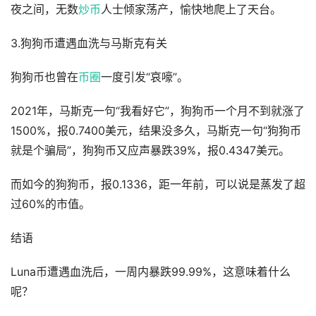
夜之间，无数
炒币
人士倾家荡产，愉快地爬上了天台。
3.狗狗币遭遇血洗与马斯克有关
狗狗币也曾在
币圈
一度引发“哀嚎”。
2021年，马斯克一句“我看好它”，狗狗币一个月不到就涨了
1500%，报0.7400美元，结果没多久，马斯克一句“狗狗币
就是个骗局”，狗狗币又应声暴跌39%，报0.4347美元。
而如今的狗狗币，报0.1336，距一年前，可以说是蒸发了超
过60%的市值。
结语
Luna币遭遇血洗后，一周内暴跌99.99%，这意味着什么
呢？