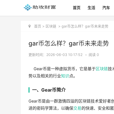
首页
生活
汽车
首页
>
区块链
>
gar币怎么样？gar币未来走势
gar币怎么样？gar币未来走势
更新时间：2026-06-03 10:17:52
•
阅读 0
Gear币是一种虚拟货币，它是基于
区块链
技
势以及相关的行业
知识
点。
一、Gear币简介
Gear币是由一群激情四溢的区块链技术爱好者
进的密码学算法，以确保
交易
的快速、安全和匿