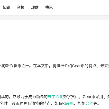
知识
科技
理财
快讯
术的新兴货币之一。在本文中，将详细介绍Gear币的特点、未来
创建的，它致力于成为领先的
去中心化
数字货币。Gear币采用了
名性。该币种具有独特的特点，如私密
转账
、智能
合约
等。