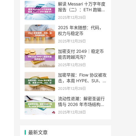
解读 Messari 十万字年度
报告（二）：ETH 跑输
BTC，是边缘化还是定价
2025年12月29日
困境？
2025 年末随想：代码，
权力与稳定币
2025年12月29日
加密支付 2049｜稳定币
能否跨越鸿沟？
2025年12月29日
加密早报：Flow 协议被攻
击，本周 HYPE、SUI、
EIGEN 等代币将迎来大额
2025年12月29日
解锁
流动性退潮：解密圣诞行
情与 2026 年市场结构转
向
2025年12月28日
最新文章