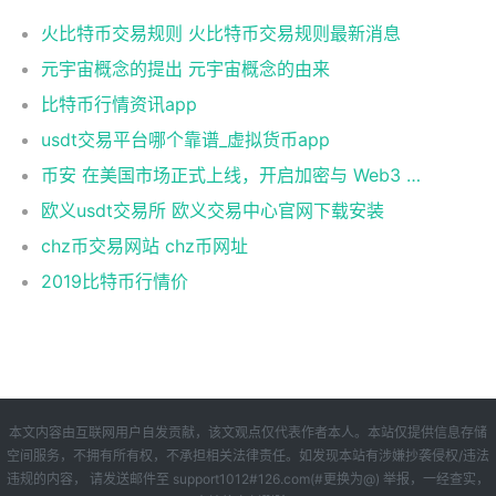
火比特币交易规则 火比特币交易规则最新消息
元宇宙概念的提出 元宇宙概念的由来
比特币行情资讯app
usdt交易平台哪个靠谱_虚拟货币app
币安 在美国市场正式上线，开启加密与 Web3 创新的全新时代！
欧义usdt交易所 欧义交易中心官网下载安装
chz币交易网站 chz币网址
2019比特币行情价
本文内容由互联网用户自发贡献，该文观点仅代表作者本人。本站仅提供信息存储
空间服务，不拥有所有权，不承担相关法律责任。如发现本站有涉嫌抄袭侵权/违法
违规的内容， 请发送邮件至 support1012#126.com(#更换为@) 举报，一经查实，