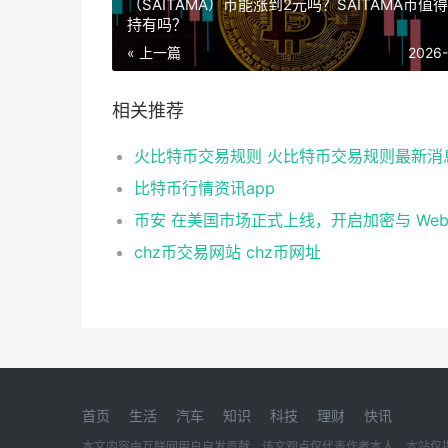
（SAITAMA）币能涨到2元吗？SAITAMA币值
持有吗？
« 上一篇
2026
相关推荐
火比特币交易规则 火比特币交易规则最新消
比特币行情资讯app
chz币交易网站 chz币网址
首页
生活
汽车
知识
科技
理财
快讯
本文内容由互联网用户自发贡献，该文观点仅代表作者本人。本站仅提供信息