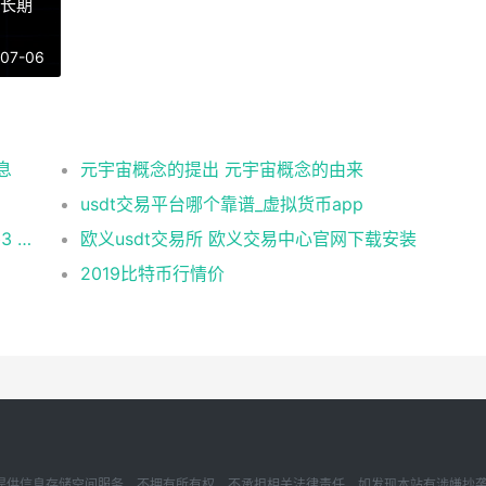
得长期
-07-06
息
元宇宙概念的提出 元宇宙概念的由来
usdt交易平台哪个靠谱_虚拟货币app
币安 在美国市场正式上线，开启加密与 Web3 创新的全新时代！
欧义usdt交易所 欧义交易中心官网下载安装
2019比特币行情价
存储空间服务，不拥有所有权，不承担相关法律责任。如发现本站有涉嫌抄袭侵权/违法违规的