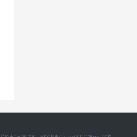
内容， 请发送邮件至 support1012#126.com(#更换