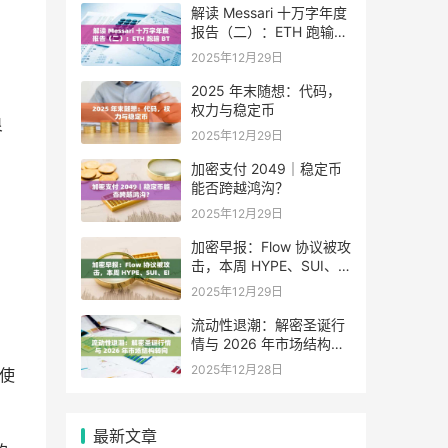
解读 Messari 十万字年度
报告（二）：ETH 跑输
BTC，是边缘化还是定价
2025年12月29日
困境？
2025 年末随想：代码，
权力与稳定币
良
2025年12月29日
加密支付 2049｜稳定币
能否跨越鸿沟？
2025年12月29日
加密早报：Flow 协议被攻
，
击，本周 HYPE、SUI、
EIGEN 等代币将迎来大额
2025年12月29日
解锁
流动性退潮：解密圣诞行
情与 2026 年市场结构转
向
2025年12月28日
使
最新文章